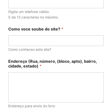
a
d
o
Digite um telefone válido.
)
0 de 12 caracteres no máximo.
N
o
Como voce soube do site?
*
m
e
s
i
t
Como conheceu este site?
e
?
Endereço (Rua, número, (bloco, apto), bairro,
cidade, estado)
*
Endereço para envio do livro